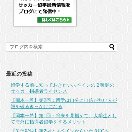
最近の投稿
留学する前に知っておきたいスペインの２種類の
サッカー指導者ライセンス
【岡本一希】第2回：留学は自分に自信が無い人が
殻を破るきっかけになる
【岡本一希】第1回：将来を見据えて、大学生とし
て海外に指導者留学をするメリット
【矢沢彰悟】第2回：スペインからいわきFCへ