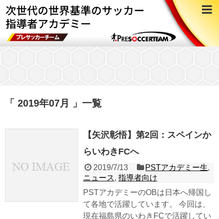
「 2019年07月 」一覧
【矢沢彰悟】第2回：スペインか
らいわきFCへ
2019/7/13
PSTアカデミー生
,
ニュース
,
指導者向け
PSTアカデミーのOBは日本へ帰国し
て各地で活躍しています。 今回は、
現在福島県のいわきFCで活躍してい