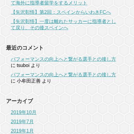
て海外に指導者留学をするメリット
【矢沢彰悟】第2回：スペインからいわきFCへ
【矢沢彰悟】一度は離れたサッカーに指導者とし
て戻り、その後スペインへ
最近のコメント
パフォーマンスの向上へと繋がる選手との接し方
に
tsuboi
より
パフォーマンスの向上へと繋がる選手との接し方
に
小牟田正善
より
アーカイブ
2019年10月
2019年7月
2019年1月