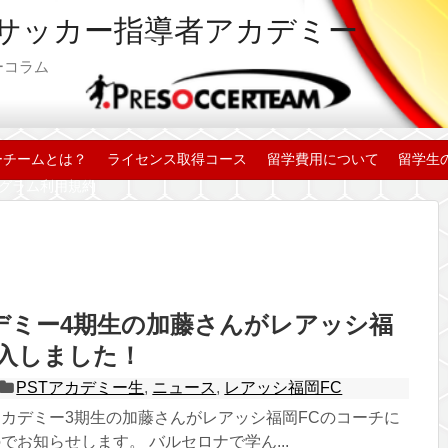
サッカー指導者アカデミー
ラム
ーチームとは？
ライセンス取得コース
留学費用について
留学生
グラム利用規約
カデミー4期生の加藤さんがレアッシ福
加入しました！
PSTアカデミー生
,
ニュース
,
レアッシ福岡FC
アカデミー3期生の加藤さんがレアッシ福岡FCのコーチに
でお知らせします。 バルセロナで学ん...