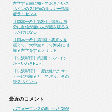
留学する前に知っておきたいス
ペインの２種類のサッカー指導
者ライセンス
【岡本一希】第2回：留学は自
分に自信が無い人が殻を破るき
っかけになる
【岡本一希】第1回：将来を見
据えて、大学生として海外に指
導者留学をするメリット
【矢沢彰悟】第2回：スペイン
からいわきFCへ
【矢沢彰悟】一度は離れたサッ
カーに指導者として戻り、その
後スペインへ
最近のコメント
パフォーマンスの向上へと繋が