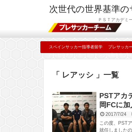
次世代の世界基準の
ＰＳＴアカデミーコ
スペインサッカー指導者留学
プレサッカ
バルセロナサッカーコーチング短期集中プロ
「 レアッシ 」一覧
PSTア
岡FCに
2017/7/24
この度、PST
就任しましたの