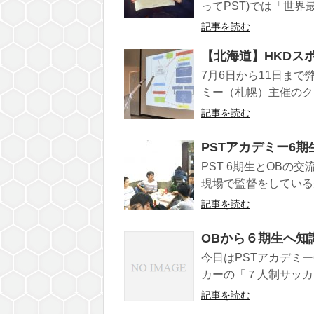
ってPST)では「世界
記事を読む
【北海道】HKDス
7月6日から11日ま
ミー（札幌）主催のク
記事を読む
PSTアカデミー6期
PST 6期生とOBの
現場で監督をしている先
記事を読む
OBから６期生へ知
今日はPSTアカデミ
カーの「７人制サッカー
記事を読む