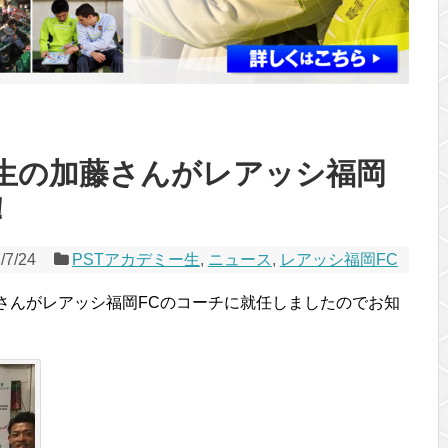
期生の加藤さんがレアッシ福岡
！
/7/24
PSTアカデミー生
,
ニュース
,
レアッシ福岡FC
藤さんがレアッシ福岡FCのコーチに就任しましたのでお知