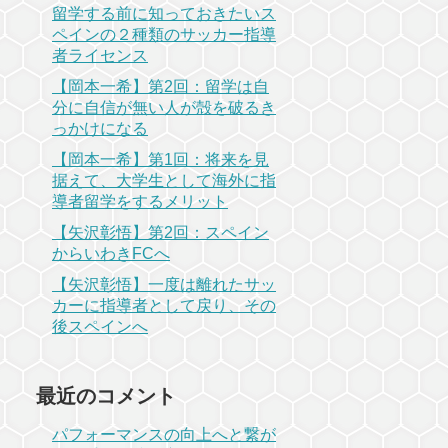
留学する前に知っておきたいス
ペインの２種類のサッカー指導
者ライセンス
【岡本一希】第2回：留学は自
分に自信が無い人が殻を破るき
っかけになる
【岡本一希】第1回：将来を見
据えて、大学生として海外に指
導者留学をするメリット
【矢沢彰悟】第2回：スペイン
からいわきFCへ
【矢沢彰悟】一度は離れたサッ
カーに指導者として戻り、その
後スペインへ
最近のコメント
パフォーマンスの向上へと繋が