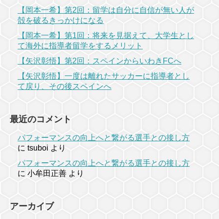
【岡本一希】第2回：留学は自分に自信が無い人が
殻を破るきっかけになる
【岡本一希】第1回：将来を見据えて、大学生とし
て海外に指導者留学をするメリット
【矢沢彰悟】第2回：スペインからいわきFCへ
【矢沢彰悟】一度は離れたサッカーに指導者とし
て戻り、その後スペインへ
最近のコメント
パフォーマンスの向上へと繋がる選手との接し方
に
tsuboi
より
パフォーマンスの向上へと繋がる選手との接し方
に
小牟田正善
より
アーカイブ