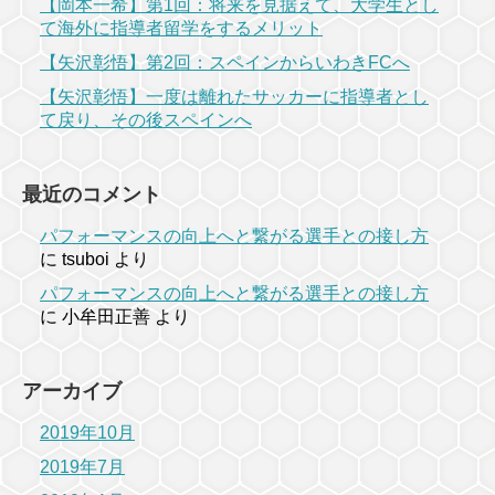
【岡本一希】第1回：将来を見据えて、大学生とし
て海外に指導者留学をするメリット
【矢沢彰悟】第2回：スペインからいわきFCへ
【矢沢彰悟】一度は離れたサッカーに指導者とし
て戻り、その後スペインへ
最近のコメント
パフォーマンスの向上へと繋がる選手との接し方
に
tsuboi
より
パフォーマンスの向上へと繋がる選手との接し方
に
小牟田正善
より
アーカイブ
2019年10月
2019年7月